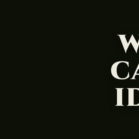
W
C
I