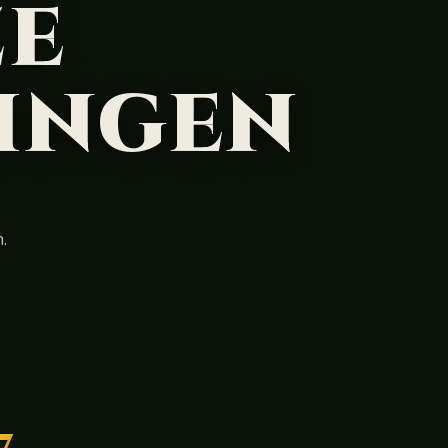
ZE
INGEN
.