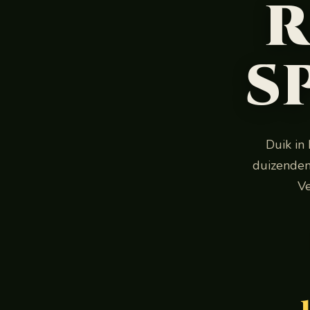
R
S
Duik in
duizenden
Ve