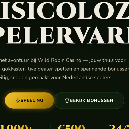
ISICOLO
PELERVAR
 het avontuur bij Wild Robin Casino — jouw thuis voor
 gokkasten, live dealer spellen en spannende bonussen
ilig, snel en gemaakt voor Nederlandse spelers.
SPEEL NU
BEKIJK BONUSSEN